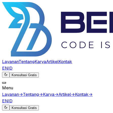
Layanan
Tentang
Karya
Artikel
Kontak
EN
ID
Konsultasi Gratis
Menu
Layanan
→
Tentang
→
Karya
→
Artikel
→
Kontak
→
EN
ID
Konsultasi Gratis