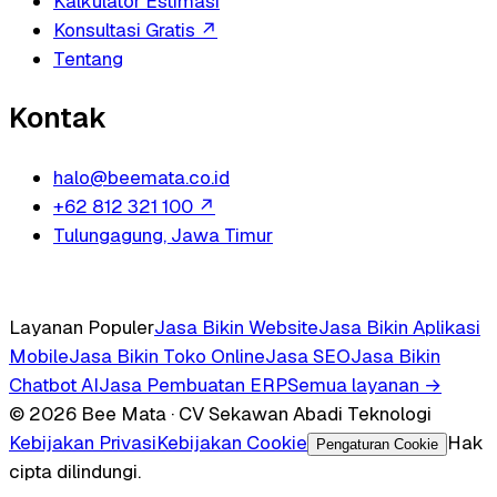
Kalkulator Estimasi
Konsultasi Gratis
↗
Tentang
Kontak
halo@beemata.co.id
+62 812 321 100
↗
Tulungagung, Jawa Timur
Layanan Populer
Jasa Bikin Website
Jasa Bikin Aplikasi
Mobile
Jasa Bikin Toko Online
Jasa SEO
Jasa Bikin
Chatbot AI
Jasa Pembuatan ERP
Semua layanan →
© 2026 Bee Mata · CV Sekawan Abadi Teknologi
Kebijakan Privasi
Kebijakan Cookie
Hak
Pengaturan Cookie
cipta dilindungi.