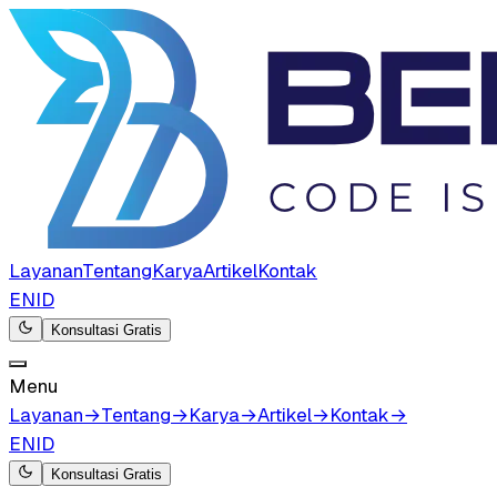
Layanan
Tentang
Karya
Artikel
Kontak
EN
ID
Konsultasi Gratis
Menu
Layanan
→
Tentang
→
Karya
→
Artikel
→
Kontak
→
EN
ID
Konsultasi Gratis