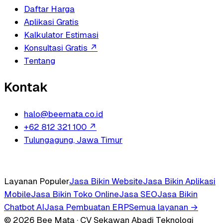
Daftar Harga
Aplikasi Gratis
Kalkulator Estimasi
Konsultasi Gratis
↗
Tentang
Kontak
halo@beemata.co.id
+62 812 321 100
↗
Tulungagung, Jawa Timur
Layanan Populer
Jasa Bikin Website
Jasa Bikin Aplikasi
Mobile
Jasa Bikin Toko Online
Jasa SEO
Jasa Bikin
Chatbot AI
Jasa Pembuatan ERP
Semua layanan →
© 2026 Bee Mata · CV Sekawan Abadi Teknologi