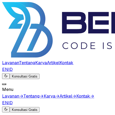
Layanan
Tentang
Karya
Artikel
Kontak
EN
ID
Konsultasi Gratis
Menu
Layanan
→
Tentang
→
Karya
→
Artikel
→
Kontak
→
EN
ID
Konsultasi Gratis