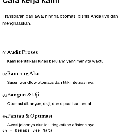
Cara kerja kami
Transparan dari awal hingga otomasi bisnis Anda live dan
menghasilkan.
Audit Proses
01
Kami identifikasi tugas berulang yang menyita waktu.
Rancang Alur
02
Susun workflow otomatis dan titik integrasinya.
Bangun & Uji
03
Otomasi dibangun, diuji, dan dipastikan andal.
Pantau & Optimasi
04
Awasi jalannya alur, lalu tingkatkan efisiensinya.
04 — Kenapa Bee Mata