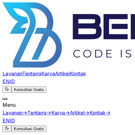
Layanan
Tentang
Karya
Artikel
Kontak
EN
ID
Konsultasi Gratis
Menu
Layanan
→
Tentang
→
Karya
→
Artikel
→
Kontak
→
EN
ID
Konsultasi Gratis