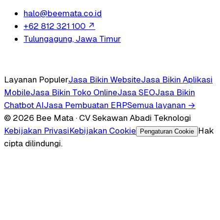
halo@beemata.co.id
+62 812 321 100
↗
Tulungagung, Jawa Timur
Layanan Populer
Jasa Bikin Website
Jasa Bikin Aplikasi
Mobile
Jasa Bikin Toko Online
Jasa SEO
Jasa Bikin
Chatbot AI
Jasa Pembuatan ERP
Semua layanan →
© 2026 Bee Mata · CV Sekawan Abadi Teknologi
Kebijakan Privasi
Kebijakan Cookie
Hak
Pengaturan Cookie
cipta dilindungi.