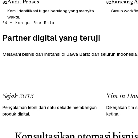
Audit Proses
Rancang A
01
02
Kami identifikasi tugas berulang yang menyita
Susun workflow
waktu.
04 — Kenapa Bee Mata
Partner digital yang teruji
Melayani bisnis dan instansi di Jawa Barat dan seluruh Indonesia.
Sejak 2013
Tim In-Hou
Pengalaman lebih dari satu dekade membangun
Dikerjakan tim s
produk digital.
ketiga.
Konsultasikan otomasi bisnis