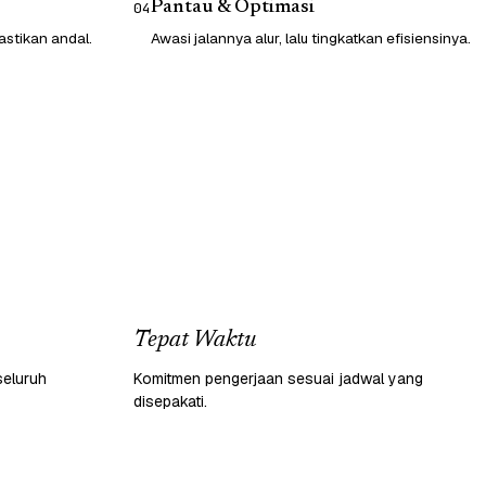
Pantau & Optimasi
04
astikan andal.
Awasi jalannya alur, lalu tingkatkan efisiensinya.
Tepat Waktu
seluruh
Komitmen pengerjaan sesuai jadwal yang
disepakati.