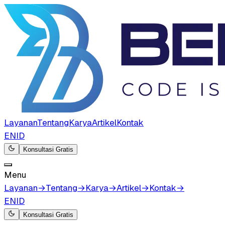
Layanan
Tentang
Karya
Artikel
Kontak
EN
ID
Konsultasi Gratis
Menu
Layanan
→
Tentang
→
Karya
→
Artikel
→
Kontak
→
EN
ID
Konsultasi Gratis