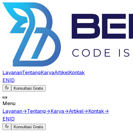
Layanan
Tentang
Karya
Artikel
Kontak
EN
ID
Konsultasi Gratis
Menu
Layanan
→
Tentang
→
Karya
→
Artikel
→
Kontak
→
EN
ID
Konsultasi Gratis