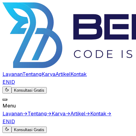
Layanan
Tentang
Karya
Artikel
Kontak
EN
ID
Konsultasi Gratis
Menu
Layanan
→
Tentang
→
Karya
→
Artikel
→
Kontak
→
EN
ID
Konsultasi Gratis