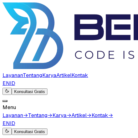
Layanan
Tentang
Karya
Artikel
Kontak
EN
ID
Konsultasi Gratis
Menu
Layanan
→
Tentang
→
Karya
→
Artikel
→
Kontak
→
EN
ID
Konsultasi Gratis