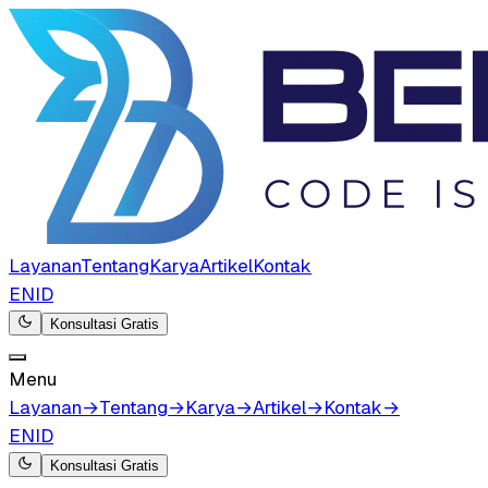
Layanan
Tentang
Karya
Artikel
Kontak
EN
ID
Konsultasi Gratis
Menu
Layanan
→
Tentang
→
Karya
→
Artikel
→
Kontak
→
EN
ID
Konsultasi Gratis