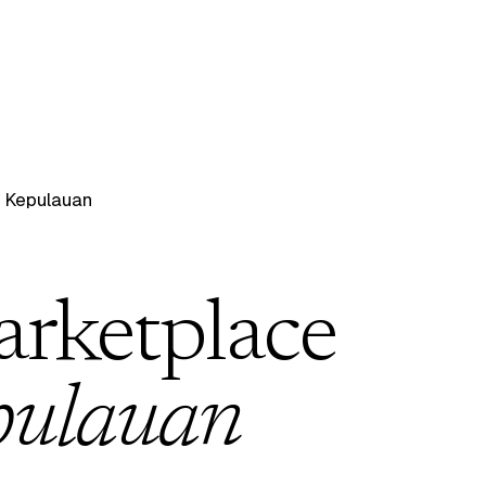
 Kepulauan
arketplace
pulauan