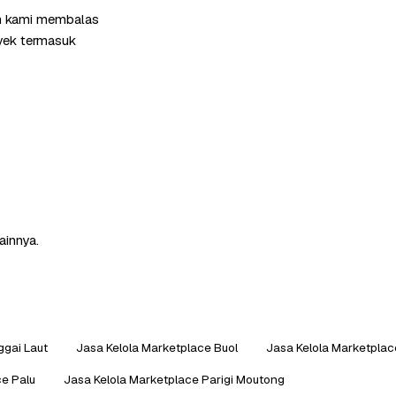
im kami membalas
oyek termasuk
ainnya.
ggai Laut
Jasa Kelola Marketplace Buol
Jasa Kelola Marketpla
ce Palu
Jasa Kelola Marketplace Parigi Moutong