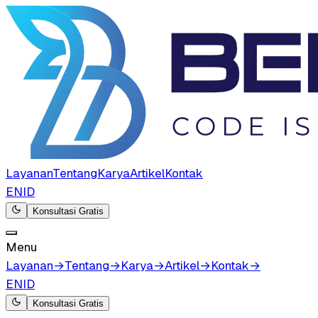
Layanan
Tentang
Karya
Artikel
Kontak
EN
ID
Konsultasi Gratis
Menu
Layanan
→
Tentang
→
Karya
→
Artikel
→
Kontak
→
EN
ID
Konsultasi Gratis