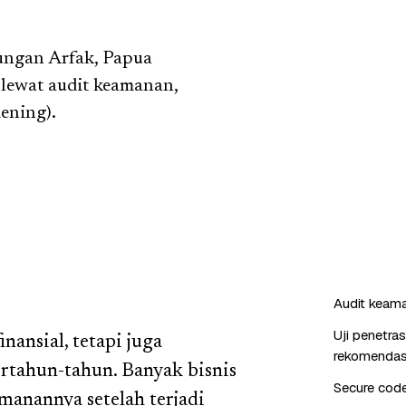
ungan Arfak, Papua
 lewat audit keamanan,
dening).
Audit keaman
Uji penetra
nansial, tetapi juga
rekomendas
tahun-tahun. Banyak bisnis
Secure cod
manannya setelah terjadi