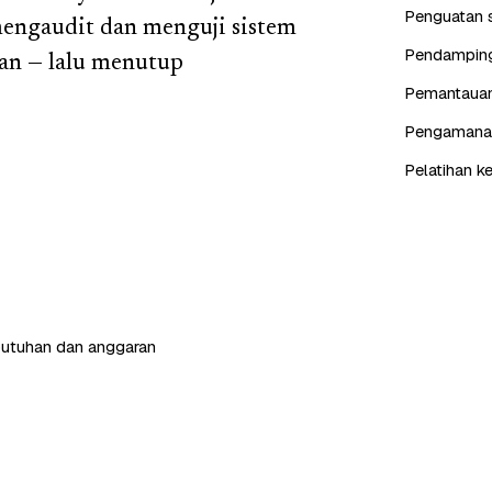
Penguatan s
mengaudit dan menguji sistem
Pendampinga
an — lalu menutup
Pemantauan 
Pengamanan 
Pelatihan k
butuhan dan anggaran