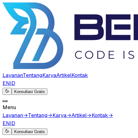
Layanan
Tentang
Karya
Artikel
Kontak
EN
ID
Konsultasi Gratis
Menu
Layanan
→
Tentang
→
Karya
→
Artikel
→
Kontak
→
EN
ID
Konsultasi Gratis