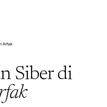
 Arfak
 Siber di
rfak