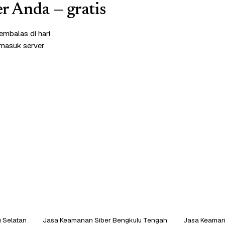
r Anda — gratis
mbalas di hari
rmasuk server
 Selatan
Jasa Keamanan Siber Bengkulu Tengah
Jasa Keamana