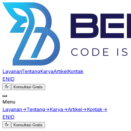
Layanan
Tentang
Karya
Artikel
Kontak
EN
ID
Konsultasi Gratis
Menu
Layanan
→
Tentang
→
Karya
→
Artikel
→
Kontak
→
EN
ID
Konsultasi Gratis