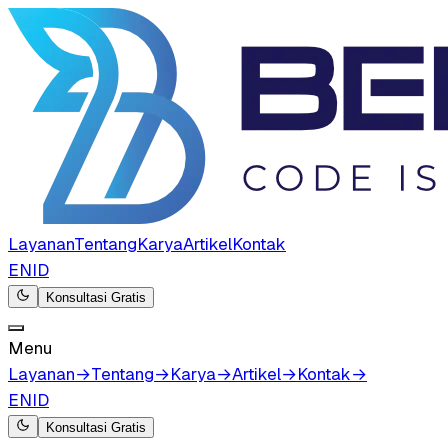
Layanan
Tentang
Karya
Artikel
Kontak
EN
ID
Konsultasi Gratis
Menu
Layanan
→
Tentang
→
Karya
→
Artikel
→
Kontak
→
EN
ID
Konsultasi Gratis