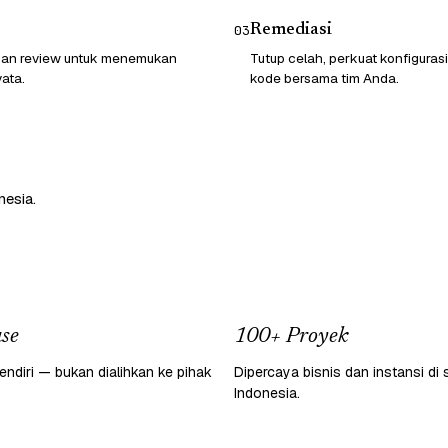
Remediasi
03
 dan review untuk menemukan
Tutup celah, perkuat konfigurasi
ata.
kode bersama tim Anda.
nesia.
se
100+ Proyek
endiri — bukan dialihkan ke pihak
Dipercaya bisnis dan instansi di 
Indonesia.