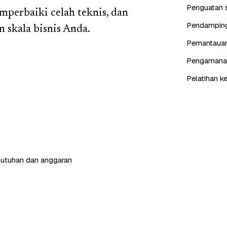
Penguatan s
emperbaiki celah teknis, dan
Pendampinga
 skala bisnis Anda.
Pemantauan 
Pengamanan 
Pelatihan k
butuhan dan anggaran