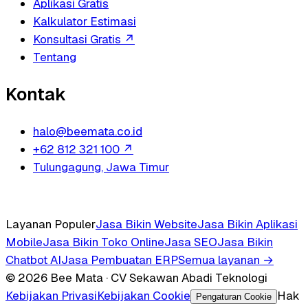
Aplikasi Gratis
Kalkulator Estimasi
Konsultasi Gratis
↗
Tentang
Kontak
halo@beemata.co.id
+62 812 321 100
↗
Tulungagung, Jawa Timur
Layanan Populer
Jasa Bikin Website
Jasa Bikin Aplikasi
Mobile
Jasa Bikin Toko Online
Jasa SEO
Jasa Bikin
Chatbot AI
Jasa Pembuatan ERP
Semua layanan →
© 2026 Bee Mata · CV Sekawan Abadi Teknologi
Kebijakan Privasi
Kebijakan Cookie
Hak
Pengaturan Cookie