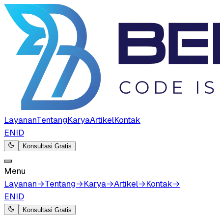
Layanan
Tentang
Karya
Artikel
Kontak
EN
ID
Konsultasi Gratis
Menu
Layanan
→
Tentang
→
Karya
→
Artikel
→
Kontak
→
EN
ID
Konsultasi Gratis