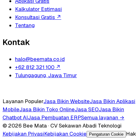
Aplikasi Gratis
Kalkulator Estimasi
Konsultasi Gratis
↗
Tentang
Kontak
halo@beemata.co.id
+62 812 321 100
↗
Tulungagung, Jawa Timur
Layanan Populer
Jasa Bikin Website
Jasa Bikin Aplikasi
Mobile
Jasa Bikin Toko Online
Jasa SEO
Jasa Bikin
Chatbot AI
Jasa Pembuatan ERP
Semua layanan →
© 2026 Bee Mata · CV Sekawan Abadi Teknologi
Kebijakan Privasi
Kebijakan Cookie
Hak
Pengaturan Cookie