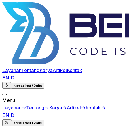
Layanan
Tentang
Karya
Artikel
Kontak
EN
ID
Konsultasi Gratis
Menu
Layanan
→
Tentang
→
Karya
→
Artikel
→
Kontak
→
EN
ID
Konsultasi Gratis