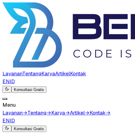
Layanan
Tentang
Karya
Artikel
Kontak
EN
ID
Konsultasi Gratis
Menu
Layanan
→
Tentang
→
Karya
→
Artikel
→
Kontak
→
EN
ID
Konsultasi Gratis