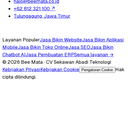
halo@beemata.co.id
+62 812 321 100
↗
Tulungagung, Jawa Timur
Layanan Populer
Jasa Bikin Website
Jasa Bikin Aplikasi
Mobile
Jasa Bikin Toko Online
Jasa SEO
Jasa Bikin
Chatbot AI
Jasa Pembuatan ERP
Semua layanan →
© 2026 Bee Mata · CV Sekawan Abadi Teknologi
Kebijakan Privasi
Kebijakan Cookie
Hak
Pengaturan Cookie
cipta dilindungi.