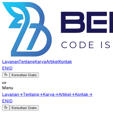
Layanan
Tentang
Karya
Artikel
Kontak
EN
ID
Konsultasi Gratis
Menu
Layanan
→
Tentang
→
Karya
→
Artikel
→
Kontak
→
EN
ID
Konsultasi Gratis