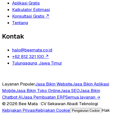
Aplikasi Gratis
Kalkulator Estimasi
Konsultasi Gratis
↗
Tentang
Kontak
halo@beemata.co.id
+62 812 321 100
↗
Tulungagung, Jawa Timur
Layanan Populer
Jasa Bikin Website
Jasa Bikin Aplikasi
Mobile
Jasa Bikin Toko Online
Jasa SEO
Jasa Bikin
Chatbot AI
Jasa Pembuatan ERP
Semua layanan →
© 2026 Bee Mata · CV Sekawan Abadi Teknologi
Kebijakan Privasi
Kebijakan Cookie
Hak
Pengaturan Cookie