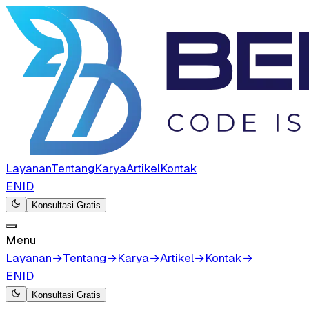
Layanan
Tentang
Karya
Artikel
Kontak
EN
ID
Konsultasi Gratis
Menu
Layanan
→
Tentang
→
Karya
→
Artikel
→
Kontak
→
EN
ID
Konsultasi Gratis