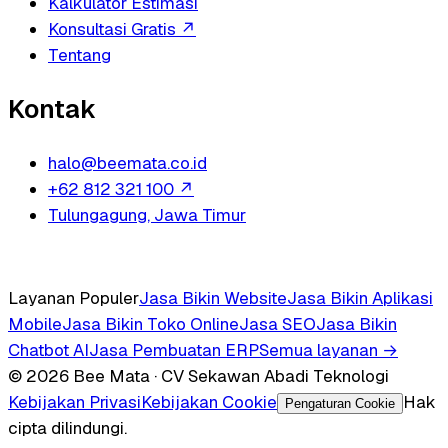
Kalkulator Estimasi
Konsultasi Gratis
↗
Tentang
Kontak
halo@beemata.co.id
+62 812 321 100
↗
Tulungagung, Jawa Timur
Layanan Populer
Jasa Bikin Website
Jasa Bikin Aplikasi
Mobile
Jasa Bikin Toko Online
Jasa SEO
Jasa Bikin
Chatbot AI
Jasa Pembuatan ERP
Semua layanan →
© 2026 Bee Mata · CV Sekawan Abadi Teknologi
Kebijakan Privasi
Kebijakan Cookie
Hak
Pengaturan Cookie
cipta dilindungi.