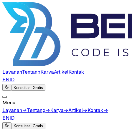
Layanan
Tentang
Karya
Artikel
Kontak
EN
ID
Konsultasi Gratis
Menu
Layanan
→
Tentang
→
Karya
→
Artikel
→
Kontak
→
EN
ID
Konsultasi Gratis