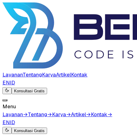
Layanan
Tentang
Karya
Artikel
Kontak
EN
ID
Konsultasi Gratis
Menu
Layanan
→
Tentang
→
Karya
→
Artikel
→
Kontak
→
EN
ID
Konsultasi Gratis