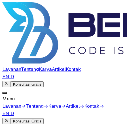
Layanan
Tentang
Karya
Artikel
Kontak
EN
ID
Konsultasi Gratis
Menu
Layanan
→
Tentang
→
Karya
→
Artikel
→
Kontak
→
EN
ID
Konsultasi Gratis