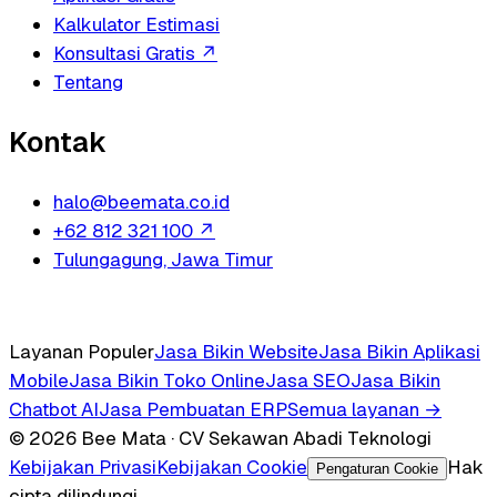
Kalkulator Estimasi
Konsultasi Gratis
↗
Tentang
Kontak
halo@beemata.co.id
+62 812 321 100
↗
Tulungagung, Jawa Timur
Layanan Populer
Jasa Bikin Website
Jasa Bikin Aplikasi
Mobile
Jasa Bikin Toko Online
Jasa SEO
Jasa Bikin
Chatbot AI
Jasa Pembuatan ERP
Semua layanan →
© 2026 Bee Mata · CV Sekawan Abadi Teknologi
Kebijakan Privasi
Kebijakan Cookie
Hak
Pengaturan Cookie
cipta dilindungi.