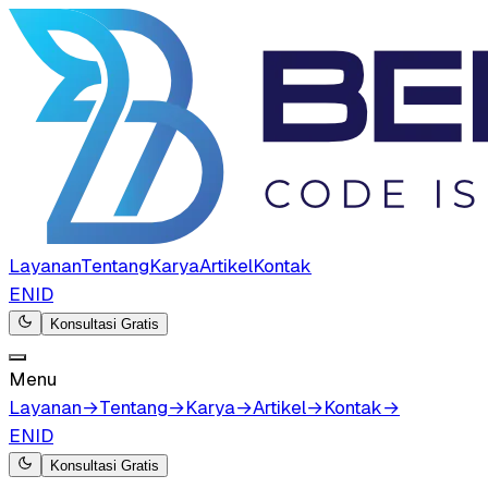
Layanan
Tentang
Karya
Artikel
Kontak
EN
ID
Konsultasi Gratis
Menu
Layanan
→
Tentang
→
Karya
→
Artikel
→
Kontak
→
EN
ID
Konsultasi Gratis