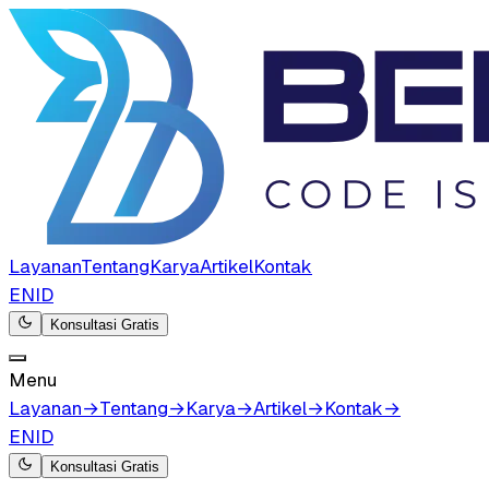
Layanan
Tentang
Karya
Artikel
Kontak
EN
ID
Konsultasi Gratis
Menu
Layanan
→
Tentang
→
Karya
→
Artikel
→
Kontak
→
EN
ID
Konsultasi Gratis