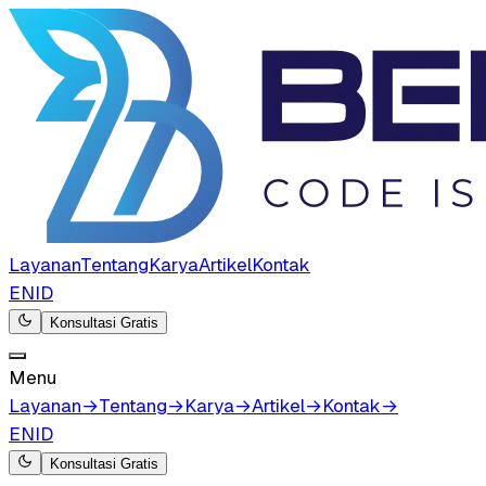
Layanan
Tentang
Karya
Artikel
Kontak
EN
ID
Konsultasi Gratis
Menu
Layanan
→
Tentang
→
Karya
→
Artikel
→
Kontak
→
EN
ID
Konsultasi Gratis