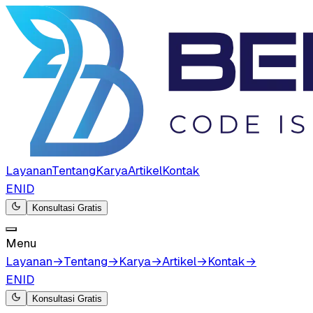
Layanan
Tentang
Karya
Artikel
Kontak
EN
ID
Konsultasi Gratis
Menu
Layanan
→
Tentang
→
Karya
→
Artikel
→
Kontak
→
EN
ID
Konsultasi Gratis