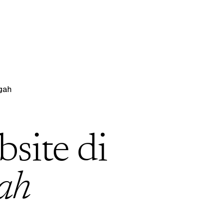
gah
bsite di
ah