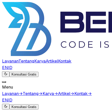
Layanan
Tentang
Karya
Artikel
Kontak
EN
ID
Konsultasi Gratis
Menu
Layanan
→
Tentang
→
Karya
→
Artikel
→
Kontak
→
EN
ID
Konsultasi Gratis