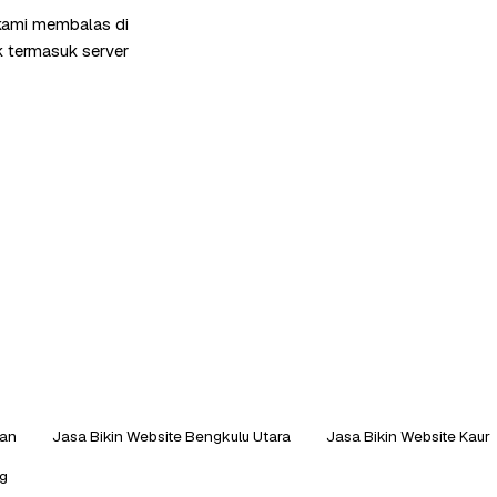
 kami membalas di
k termasuk server
tan
Jasa Bikin Website Bengkulu Utara
Jasa Bikin Website Kaur
ng