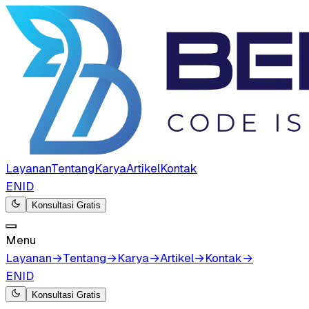
Layanan
Tentang
Karya
Artikel
Kontak
EN
ID
Konsultasi Gratis
Menu
Layanan
→
Tentang
→
Karya
→
Artikel
→
Kontak
→
EN
ID
Konsultasi Gratis