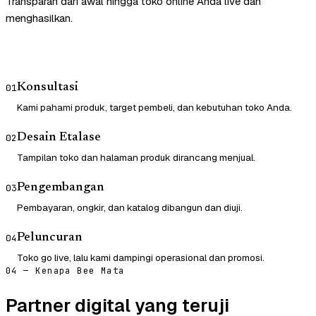
Transparan dari awal hingga toko online Anda live dan
menghasilkan.
Konsultasi
01
Kami pahami produk, target pembeli, dan kebutuhan toko Anda.
Desain Etalase
02
Tampilan toko dan halaman produk dirancang menjual.
Pengembangan
03
Pembayaran, ongkir, dan katalog dibangun dan diuji.
Peluncuran
04
Toko go live, lalu kami dampingi operasional dan promosi.
04 — Kenapa Bee Mata
Partner digital yang teruji