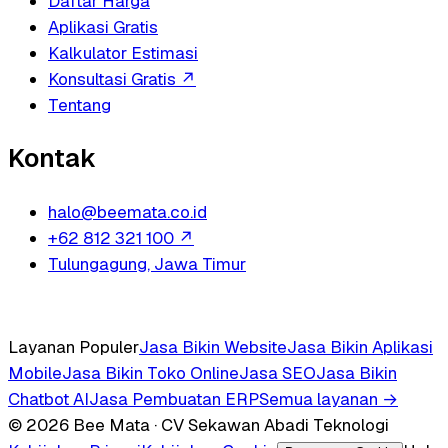
Daftar Harga
Aplikasi Gratis
Kalkulator Estimasi
Konsultasi Gratis
↗
Tentang
Kontak
halo@beemata.co.id
+62 812 321 100
↗
Tulungagung, Jawa Timur
Layanan Populer
Jasa Bikin Website
Jasa Bikin Aplikasi
Mobile
Jasa Bikin Toko Online
Jasa SEO
Jasa Bikin
Chatbot AI
Jasa Pembuatan ERP
Semua layanan →
© 2026 Bee Mata · CV Sekawan Abadi Teknologi