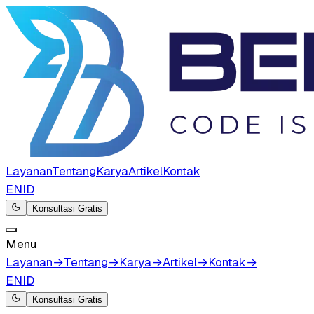
Layanan
Tentang
Karya
Artikel
Kontak
EN
ID
Konsultasi Gratis
Menu
Layanan
→
Tentang
→
Karya
→
Artikel
→
Kontak
→
EN
ID
Konsultasi Gratis