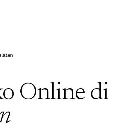
latan
ko Online di
an