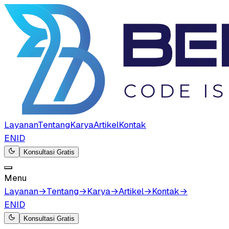
Layanan
Tentang
Karya
Artikel
Kontak
EN
ID
Konsultasi Gratis
Menu
Layanan
→
Tentang
→
Karya
→
Artikel
→
Kontak
→
EN
ID
Konsultasi Gratis