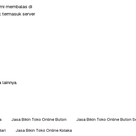
ami membalas di
k termasuk server
 lainnya.
a
Jasa Bikin Toko Online Buton
Jasa Bikin Toko Online Buton S
ari
Jasa Bikin Toko Online Kolaka