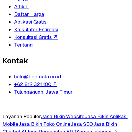
Artikel
Daftar Harga
Aplikasi Gratis
Kalkulator Estimasi
Konsultasi Gratis
↗
Tentang
Kontak
halo@beemata.co.id
+62 812 321 100
↗
Tulungagung, Jawa Timur
Layanan Populer
Jasa Bikin Website
Jasa Bikin Aplikasi
Mobile
Jasa Bikin Toko Online
Jasa SEO
Jasa Bikin
Chatbot AI
Jasa Pembuatan ERP
Semua layanan →