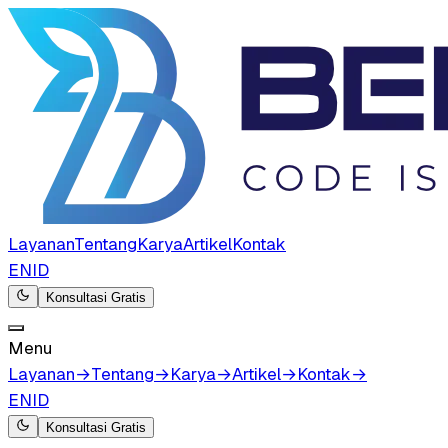
Layanan
Tentang
Karya
Artikel
Kontak
EN
ID
Konsultasi Gratis
Menu
Layanan
→
Tentang
→
Karya
→
Artikel
→
Kontak
→
EN
ID
Konsultasi Gratis