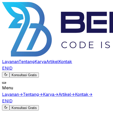
Layanan
Tentang
Karya
Artikel
Kontak
EN
ID
Konsultasi Gratis
Menu
Layanan
→
Tentang
→
Karya
→
Artikel
→
Kontak
→
EN
ID
Konsultasi Gratis