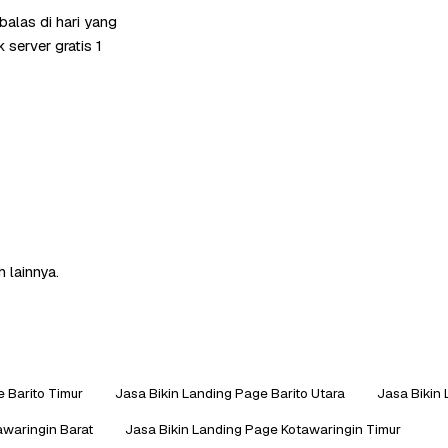
alas di hari yang
server gratis 1
 lainnya.
 Barito Timur
Jasa Bikin Landing Page Barito Utara
Jasa Bikin
awaringin Barat
Jasa Bikin Landing Page Kotawaringin Timur