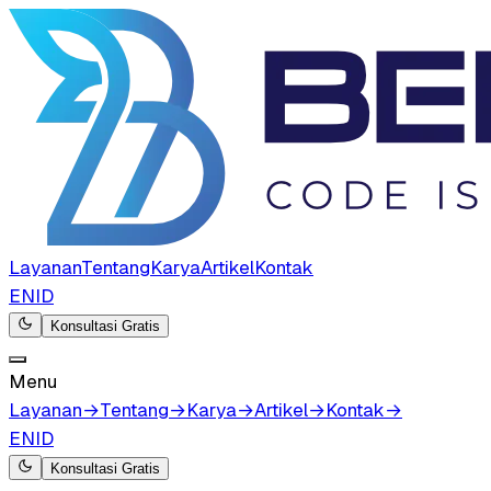
Layanan
Tentang
Karya
Artikel
Kontak
EN
ID
Konsultasi Gratis
Menu
Layanan
→
Tentang
→
Karya
→
Artikel
→
Kontak
→
EN
ID
Konsultasi Gratis