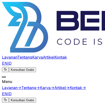
Layanan
Tentang
Karya
Artikel
Kontak
EN
ID
Konsultasi Gratis
Menu
Layanan
→
Tentang
→
Karya
→
Artikel
→
Kontak
→
EN
ID
Konsultasi Gratis