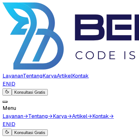
Layanan
Tentang
Karya
Artikel
Kontak
EN
ID
Konsultasi Gratis
Menu
Layanan
→
Tentang
→
Karya
→
Artikel
→
Kontak
→
EN
ID
Konsultasi Gratis