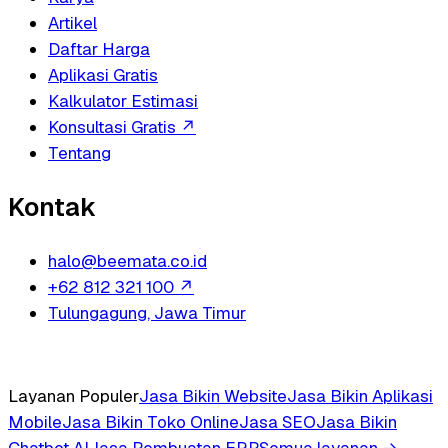
Artikel
Daftar Harga
Aplikasi Gratis
Kalkulator Estimasi
Konsultasi Gratis
↗
Tentang
Kontak
halo@beemata.co.id
+62 812 321 100
↗
Tulungagung, Jawa Timur
Layanan Populer
Jasa Bikin Website
Jasa Bikin Aplikasi
Mobile
Jasa Bikin Toko Online
Jasa SEO
Jasa Bikin
Chatbot AI
Jasa Pembuatan ERP
Semua layanan →