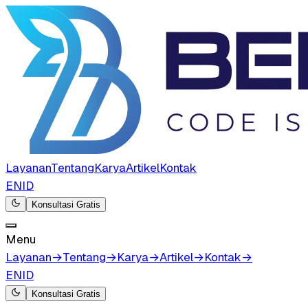
Layanan
Tentang
Karya
Artikel
Kontak
EN
ID
Konsultasi Gratis
Menu
Layanan
→
Tentang
→
Karya
→
Artikel
→
Kontak
→
EN
ID
Konsultasi Gratis