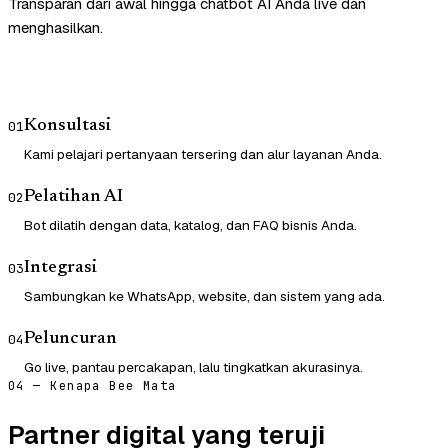
Transparan dari awal hingga chatbot AI Anda live dan
menghasilkan.
Konsultasi
01
Kami pelajari pertanyaan tersering dan alur layanan Anda.
Pelatihan AI
02
Bot dilatih dengan data, katalog, dan FAQ bisnis Anda.
Integrasi
03
Sambungkan ke WhatsApp, website, dan sistem yang ada.
Peluncuran
04
Go live, pantau percakapan, lalu tingkatkan akurasinya.
04 — Kenapa Bee Mata
Partner digital yang teruji