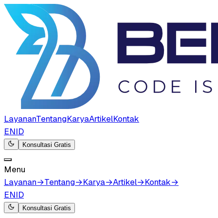
Layanan
Tentang
Karya
Artikel
Kontak
EN
ID
Konsultasi Gratis
Menu
Layanan
→
Tentang
→
Karya
→
Artikel
→
Kontak
→
EN
ID
Konsultasi Gratis