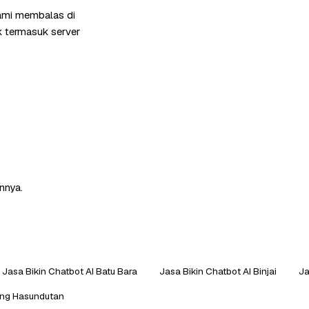
kami membalas di
k termasuk server
nnya.
Jasa Bikin Chatbot AI Batu Bara
Jasa Bikin Chatbot AI Binjai
Ja
ang Hasundutan