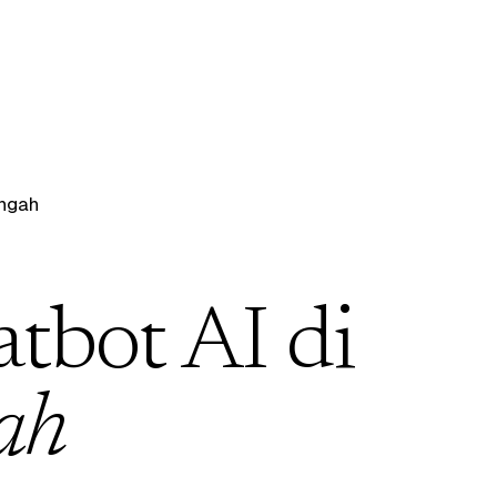
engah
atbot AI di
ah