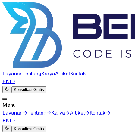
Layanan
Tentang
Karya
Artikel
Kontak
EN
ID
Konsultasi Gratis
Menu
Layanan
→
Tentang
→
Karya
→
Artikel
→
Kontak
→
EN
ID
Konsultasi Gratis