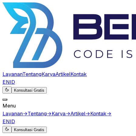
Layanan
Tentang
Karya
Artikel
Kontak
EN
ID
Konsultasi Gratis
Menu
Layanan
→
Tentang
→
Karya
→
Artikel
→
Kontak
→
EN
ID
Konsultasi Gratis