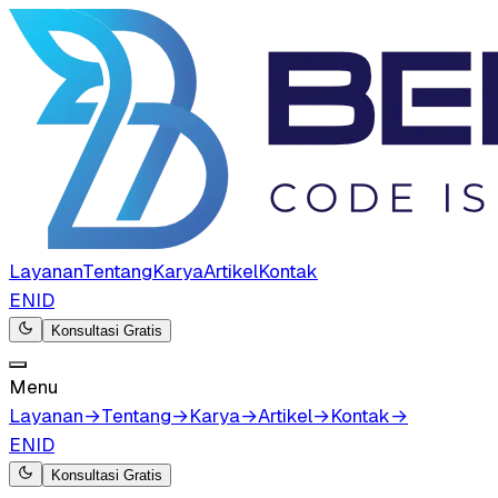
Layanan
Tentang
Karya
Artikel
Kontak
EN
ID
Konsultasi Gratis
Menu
Layanan
→
Tentang
→
Karya
→
Artikel
→
Kontak
→
EN
ID
Konsultasi Gratis