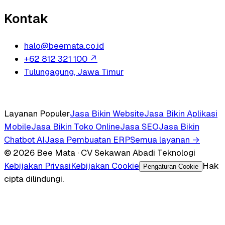
Kontak
halo@beemata.co.id
+62 812 321 100
↗
Tulungagung, Jawa Timur
Layanan Populer
Jasa Bikin Website
Jasa Bikin Aplikasi
Mobile
Jasa Bikin Toko Online
Jasa SEO
Jasa Bikin
Chatbot AI
Jasa Pembuatan ERP
Semua layanan →
© 2026 Bee Mata · CV Sekawan Abadi Teknologi
Kebijakan Privasi
Kebijakan Cookie
Hak
Pengaturan Cookie
cipta dilindungi.