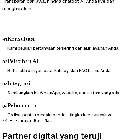
Transparan dari awal hingga chatbot AI Anda live dan
menghasilkan.
Konsultasi
01
Kami pelajari pertanyaan tersering dan alur layanan Anda.
Pelatihan AI
02
Bot dilatih dengan data, katalog, dan FAQ bisnis Anda.
Integrasi
03
Sambungkan ke WhatsApp, website, dan sistem yang ada.
Peluncuran
04
Go live, pantau percakapan, lalu tingkatkan akurasinya.
04 — Kenapa Bee Mata
Partner digital yang teruji