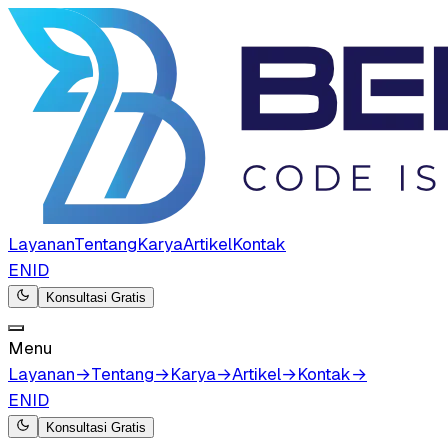
Layanan
Tentang
Karya
Artikel
Kontak
EN
ID
Konsultasi Gratis
Menu
Layanan
→
Tentang
→
Karya
→
Artikel
→
Kontak
→
EN
ID
Konsultasi Gratis