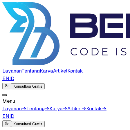
Layanan
Tentang
Karya
Artikel
Kontak
EN
ID
Konsultasi Gratis
Menu
Layanan
→
Tentang
→
Karya
→
Artikel
→
Kontak
→
EN
ID
Konsultasi Gratis