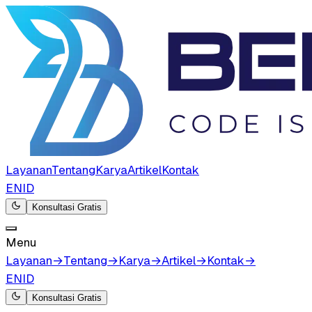
Layanan
Tentang
Karya
Artikel
Kontak
EN
ID
Konsultasi Gratis
Menu
Layanan
→
Tentang
→
Karya
→
Artikel
→
Kontak
→
EN
ID
Konsultasi Gratis