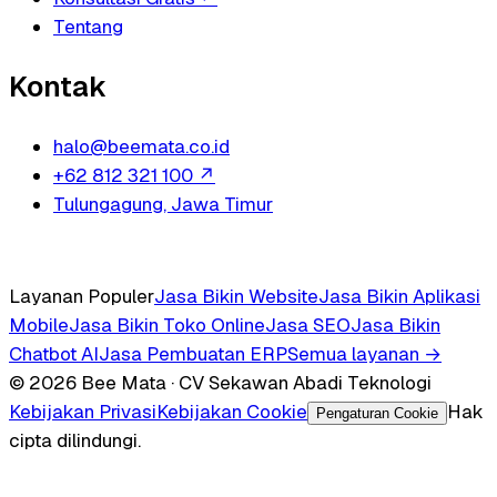
Tentang
Kontak
halo@beemata.co.id
+62 812 321 100
↗
Tulungagung, Jawa Timur
Layanan Populer
Jasa Bikin Website
Jasa Bikin Aplikasi
Mobile
Jasa Bikin Toko Online
Jasa SEO
Jasa Bikin
Chatbot AI
Jasa Pembuatan ERP
Semua layanan →
© 2026 Bee Mata · CV Sekawan Abadi Teknologi
Kebijakan Privasi
Kebijakan Cookie
Hak
Pengaturan Cookie
cipta dilindungi.