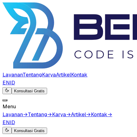
Layanan
Tentang
Karya
Artikel
Kontak
EN
ID
Konsultasi Gratis
Menu
Layanan
→
Tentang
→
Karya
→
Artikel
→
Kontak
→
EN
ID
Konsultasi Gratis