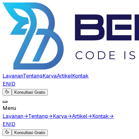
Layanan
Tentang
Karya
Artikel
Kontak
EN
ID
Konsultasi Gratis
Menu
Layanan
→
Tentang
→
Karya
→
Artikel
→
Kontak
→
EN
ID
Konsultasi Gratis