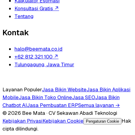
Kalkulator Estimasi
Konsultasi Gratis
↗
Tentang
Kontak
halo@beemata.co.id
+62 812 321 100
↗
Tulungagung, Jawa Timur
Layanan Populer
Jasa Bikin Website
Jasa Bikin Aplikasi
Mobile
Jasa Bikin Toko Online
Jasa SEO
Jasa Bikin
Chatbot AI
Jasa Pembuatan ERP
Semua layanan →
© 2026 Bee Mata · CV Sekawan Abadi Teknologi
Kebijakan Privasi
Kebijakan Cookie
Hak
Pengaturan Cookie
cipta dilindungi.