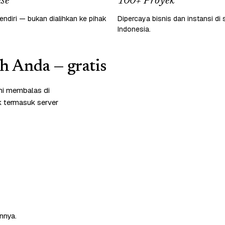
se
100+ Proyek
endiri — bukan dialihkan ke pihak
Dipercaya bisnis dan instansi di 
Indonesia.
ah Anda — gratis
mi membalas di
k termasuk server
nnya.