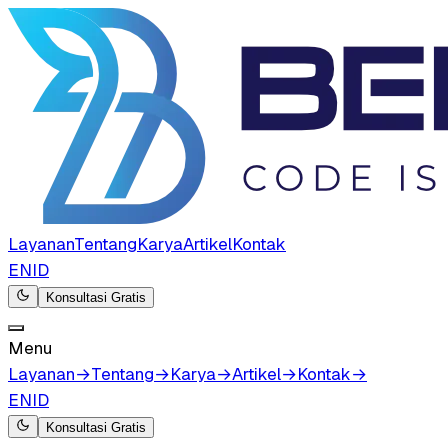
Layanan
Tentang
Karya
Artikel
Kontak
EN
ID
Konsultasi Gratis
Menu
Layanan
→
Tentang
→
Karya
→
Artikel
→
Kontak
→
EN
ID
Konsultasi Gratis