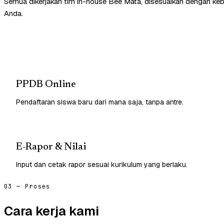
Semua dikerjakan tim in-house Bee Mata, disesuaikan dengan ke
Anda.
PPDB Online
Pendaftaran siswa baru dari mana saja, tanpa antre.
E-Rapor & Nilai
Input dan cetak rapor sesuai kurikulum yang berlaku.
03 — Proses
Cara kerja kami