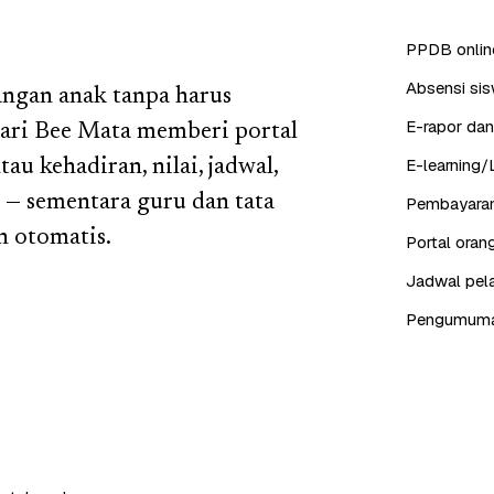
PPDB online
Absensi sis
angan anak tanpa harus
E-rapor dan
ari Bee Mata memberi portal
E-learning/
u kehadiran, nilai, jadwal,
 — sementara guru dan tata
Pembayaran
n otomatis.
Portal ora
Jadwal pela
Pengumuman,