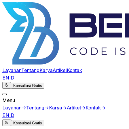
Layanan
Tentang
Karya
Artikel
Kontak
EN
ID
Konsultasi Gratis
Menu
Layanan
→
Tentang
→
Karya
→
Artikel
→
Kontak
→
EN
ID
Konsultasi Gratis