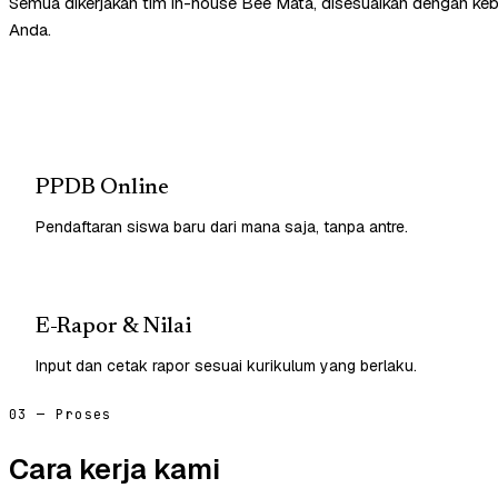
Semua dikerjakan tim in-house Bee Mata, disesuaikan dengan ke
Anda.
PPDB Online
Pendaftaran siswa baru dari mana saja, tanpa antre.
E-Rapor & Nilai
Input dan cetak rapor sesuai kurikulum yang berlaku.
03 — Proses
Cara kerja kami