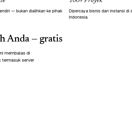
se
100+ Proyek
endiri — bukan dialihkan ke pihak
Dipercaya bisnis dan instansi di 
Indonesia.
ah Anda — gratis
ami membalas di
k termasuk server