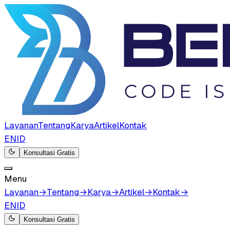
Layanan
Tentang
Karya
Artikel
Kontak
EN
ID
Konsultasi Gratis
Menu
Layanan
→
Tentang
→
Karya
→
Artikel
→
Kontak
→
EN
ID
Konsultasi Gratis