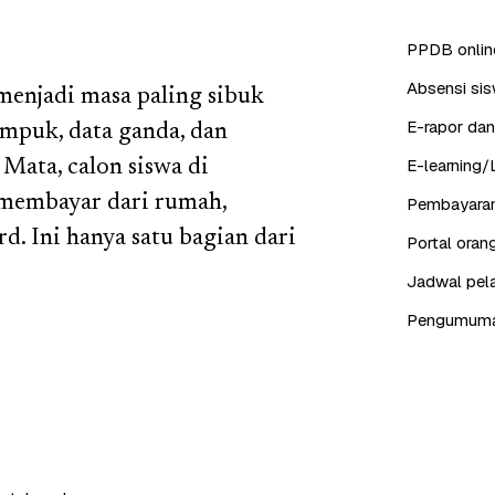
PPDB online
Absensi sis
menjadi masa paling sibuk
E-rapor dan
umpuk, data ganda, dan
E-learning/
Mata, calon siswa di
 membayar dari rumah,
Pembayaran
d. Ini hanya satu bagian dari
Portal ora
Jadwal pela
Pengumuman,