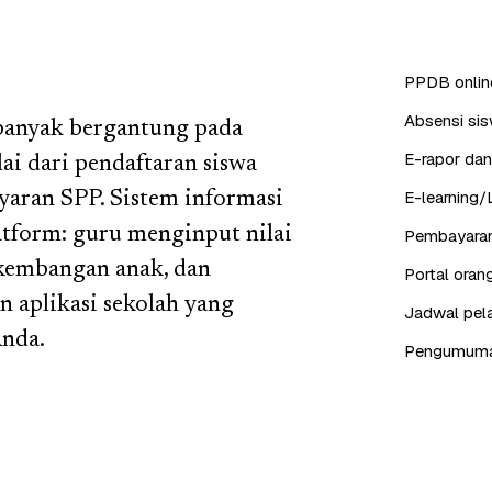
PPDB online
Absensi sis
 banyak bergantung pada
E-rapor dan
ai dari pendaftaran siswa
E-learning/
yaran SPP. Sistem informasi
tform: guru menginput nilai
Pembayaran
rkembangan anak, dan
Portal ora
 aplikasi sekolah yang
Jadwal pela
Anda.
Pengumuman,