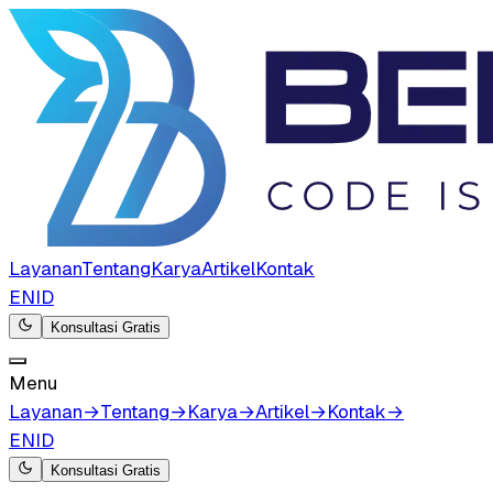
Layanan
Tentang
Karya
Artikel
Kontak
EN
ID
Konsultasi Gratis
Menu
Layanan
→
Tentang
→
Karya
→
Artikel
→
Kontak
→
EN
ID
Konsultasi Gratis