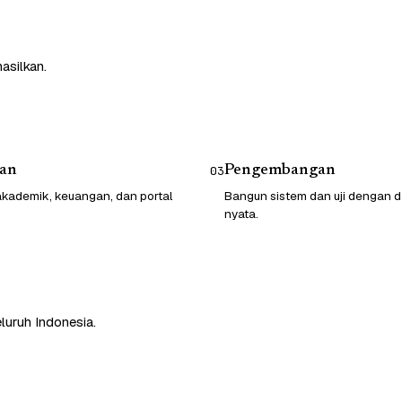
asilkan.
an
Pengembangan
03
kademik, keuangan, dan portal
Bangun sistem dan uji dengan d
nyata.
luruh Indonesia.