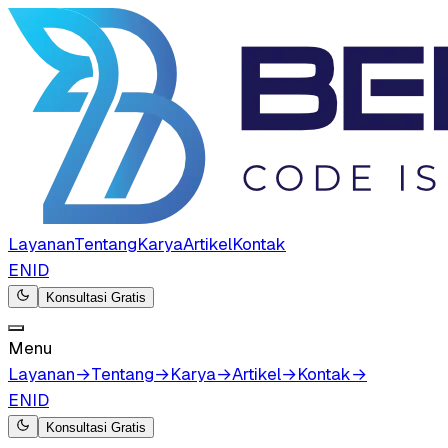
Layanan
Tentang
Karya
Artikel
Kontak
EN
ID
Konsultasi Gratis
Menu
Layanan
→
Tentang
→
Karya
→
Artikel
→
Kontak
→
EN
ID
Konsultasi Gratis